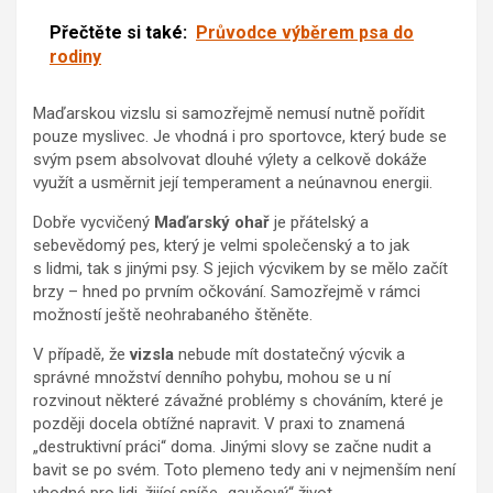
Přečtěte si také:
Průvodce výběrem psa do
rodiny
Maďarskou vizslu si samozřejmě nemusí nutně pořídit
pouze myslivec. Je vhodná i pro sportovce, který bude se
svým psem absolvovat dlouhé výlety a celkově dokáže
využít a usměrnit její temperament a neúnavnou energii.
Dobře vycvičený
Maďarský ohař
je přátelský a
sebevědomý pes, který je velmi společenský a to jak
s lidmi, tak s jinými psy. S jejich výcvikem by se mělo začít
brzy – hned po prvním očkování. Samozřejmě v rámci
možností ještě neohrabaného štěněte.
V případě, že
vizsla
nebude mít dostatečný výcvik a
správné množství denního pohybu, mohou se u ní
rozvinout některé závažné problémy s chováním, které je
později docela obtížné napravit. V praxi to znamená
„destruktivní práci“ doma. Jinými slovy se začne nudit a
bavit se po svém. Toto plemeno tedy ani v nejmenším není
vhodné pro lidi, žijící spíše „gaučový“ život.