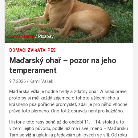
hatvanifanni
/ Pixabay
DOMÁCÍ ZVÍŘATA
PES
Maďarský ohař – pozor na jeho
temperament
9.7.2026
Kamil Vašek
Maďarská vižla je hodně tvrdý a zdatný ohař. A snad právě
proto by si měl každý zájemce o tohoto ušlechtilého a
krásného psa pořádně promyslet, zdali je pro něho vhodné
právě toto plemeno. Ono totiž opravdu není pro každého.
Historie této rasy sahá až do období 11. – 14. století a to
v zemi jejího původu, podle níž má i své jméno – Maďarsku.
Tam se
vižla
uplatnila především při lovech se sítí. Od roku