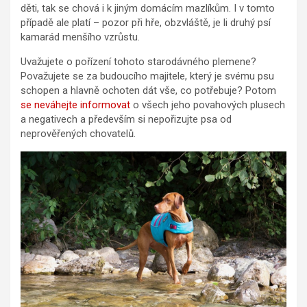
děti, tak se chová i k jiným domácím mazlíkům. I v tomto
případě ale platí – pozor při hře, obzvláště, je li druhý psí
kamarád menšího vzrůstu.
Uvažujete o pořízení tohoto starodávného plemene?
Považujete se za budoucího majitele, který je svému psu
schopen a hlavně ochoten dát vše, co potřebuje? Potom
se neváhejte informovat
o všech jeho povahových plusech
a negativech a především si nepořizujte psa od
neprověřených chovatelů.