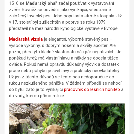
1510 se
Maďarský ohař
začal používat k vystavování
zvěře. Rovněž se osvědčil jako vynikající, všestranně
založený lovecký pes. Jeho popularita strmě stoupala. Již
v 17. století byl zušlechtěn a poprvé se roku 1879
představil na mezinárodní kynologické výstavě v Evropě.
Maďarská vizsla
je elegantní, výborně stavěný pes –
vysoce výkonný, s dobrým nosem a skvělý aportér. Ale
pozor, přes tyto kladné vlastnosti má i pár negativních. Je
poněkud tvrdý, má vlastní hlavu a někdy se docela těžce
ovládá. Pokud nemá opravdu důkladný výcvik a dostatek
práce nebo pohybu je svéhlavý a prakticky neovladatelný.
Už jen z těchto důvodů se tento pes nedoporučuje do
rukou nezkušeného páníčka. V žádném případě se nehodí
do bytu, zato je to vynikající
pracovník do lesních honiteb
a
do vody, kterou přímo miluje.