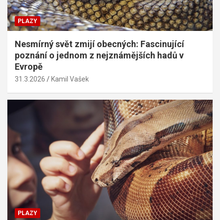
PLAZY
Nesmírný svět zmijí obecných: Fascinující
poznání o jednom z nejznámějších hadů v
Evropě
31.3.2026
Kamil Vašek
PLAZY