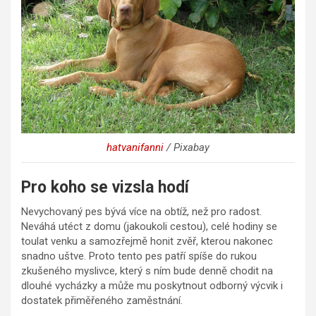
hatvanifanni
/ Pixabay
Pro koho se vizsla hodí
Nevychovaný pes bývá více na obtíž, než pro radost.
Neváhá utéct z domu (jakoukoli cestou), celé hodiny se
toulat venku a samozřejmě honit zvěř, kterou nakonec
snadno uštve. Proto tento pes patří spíše do rukou
zkušeného myslivce, který s ním bude denně chodit na
dlouhé vycházky a může mu poskytnout odborný výcvik i
dostatek přiměřeného zaměstnání.