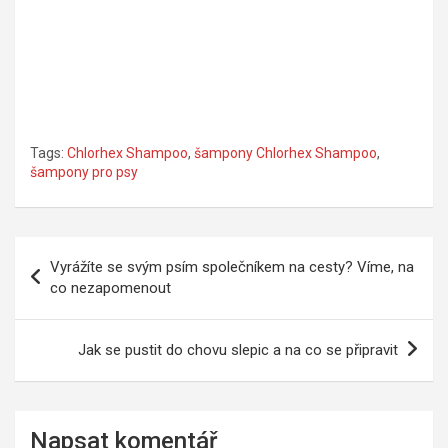
Tags:
Chlorhex Shampoo
,
šampony Chlorhex Shampoo
,
šampony pro psy
Navigace
Vyrážíte se svým psím společníkem na cesty? Víme, na
pro
co nezapomenout
příspěvek
Jak se pustit do chovu slepic a na co se připravit
Napsat komentář