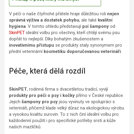
V péči o naše čtyřnohé přátele hraje důležitou roli
nejen
správná výživa a dostatek pohybu
, ale také
kvalitní
hygiena
. V tomto ohledu představují
psí šampony
od
SkinPET
ideální volbu pro všechny, kteří chtějí svému psu
dopřát to nejlepší. Díky bohatým zkušenostem a
inovativnímu přístupu
se produkty staly synonymem pro
přední veterinární
kosmetiku doporučovanou veterináři
.
Péče, která dělá rozdíl
SkinPET
, rodinná firma s dvacetiletou tradicí, vyvíjí
produkty pro péči o psy i kočky
přímo v České republice.
Jejich
šampony pro psy
jsou vyvinuty ve spolupráci s
veterináři, přičemž klade velký důraz na ekologickou výrobu
a vysokou kvalitu surovin. To z nich činí ideální volbu pro
každodenní použití i pro specifické potřeby srsti a kůže
našich mazlíčků.