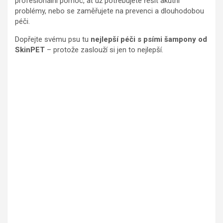
profesionální pomoc, ať už potřebujete řešit akutní
problémy, nebo se zaměřujete na prevenci a dlouhodobou
péči.
Dopřejte svému psu tu
nejlepší péči s psími šampony od
SkinPET
– protože zaslouží si jen to nejlepší.