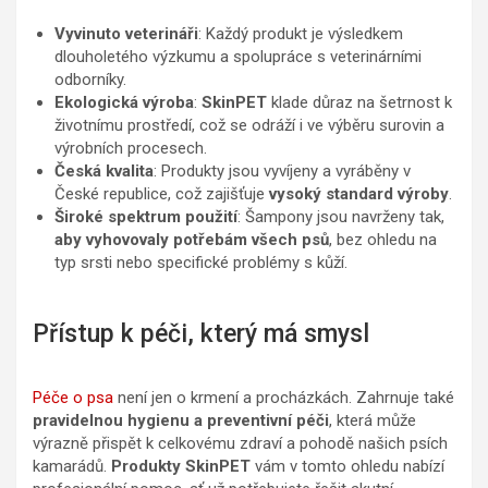
Vyvinuto veterináři
: Každý produkt je výsledkem
dlouholetého výzkumu a spolupráce s veterinárními
odborníky.
Ekologická výroba
:
SkinPET
klade důraz na šetrnost k
životnímu prostředí, což se odráží i ve výběru surovin a
výrobních procesech.
Česká kvalita
: Produkty jsou vyvíjeny a vyráběny v
České republice, což zajišťuje
vysoký standard výroby
.
Široké spektrum použití
: Šampony jsou navrženy tak,
aby vyhovovaly potřebám všech psů
, bez ohledu na
typ srsti nebo specifické problémy s kůží.
Přístup k péči, který má smysl
Péče o psa
není jen o krmení a procházkách. Zahrnuje také
pravidelnou hygienu a preventivní péči
, která může
výrazně přispět k celkovému zdraví a pohodě našich psích
kamarádů.
Produkty SkinPET
vám v tomto ohledu nabízí