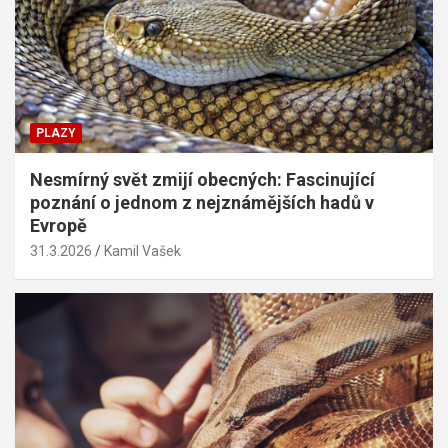
PLAZY
Nesmírný svět zmijí obecných: Fascinující
poznání o jednom z nejznámějších hadů v
Evropě
31.3.2026
Kamil Vašek