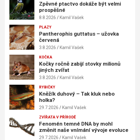
Zpěvné ptactvo dokáže být velmi
prospěšné
8.8.2026
Kamil Vašek
PLAZY
Pantherophis guttatus – užovka
červená
3.8.2026
Kamil Vašek
KOČKA
Kočky ročně zabijí stovky milionů
jiných zvířat
3.8.2026
Kamil Vašek
RYBIČKY
Kněžík duhový – Tak kluk nebo
holka?
29.7.2026
Kamil Vašek
ZVÍŘATA V PŘÍRODĚ
Fenomén temné DNA by mohl
změnit naše vnímání vývoje evoluce
29.7.2026
Kamil Vašek