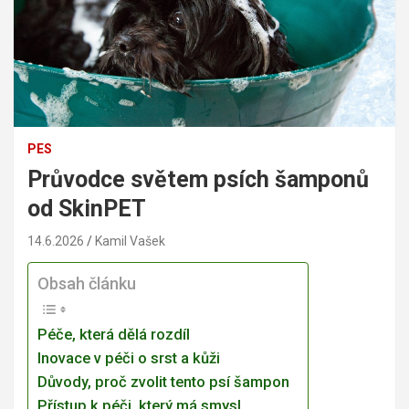
PES
Průvodce světem psích šamponů
od SkinPET
14.6.2026
Kamil Vašek
Obsah článku
Péče, která dělá rozdíl
Inovace v péči o srst a kůži
Důvody, proč zvolit tento psí šampon
Přístup k péči, který má smysl