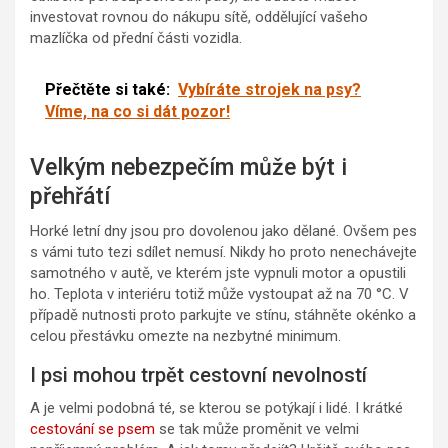
investovat rovnou do nákupu sítě, oddělující vašeho
mazlíčka od přední části vozidla.
Přečtěte si také:
Vybíráte strojek na psy?
Víme, na co si dát pozor!
Velkým nebezpečím může být i
přehřátí
Horké letní dny jsou pro dovolenou jako dělané. Ovšem pes
s vámi tuto tezi sdílet nemusí. Nikdy ho proto nenechávejte
samotného v autě, ve kterém jste vypnuli motor a opustili
ho. Teplota v interiéru totiž může vystoupat až na 70 °C. V
případě nutnosti proto parkujte ve stínu, stáhněte okénko a
celou přestávku omezte na nezbytné minimum.
I psi mohou trpět cestovní nevolností
A je velmi podobná té, se kterou se potýkají i lidé. I krátké
cestování se psem
se tak může proměnit ve velmi