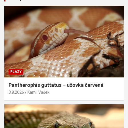
PLAZY
Pantherophis guttatus – užovka červená
3.8.2026
Kamil Vašek