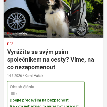
n-k
/ Pixabay
PES
Vyrážíte se svým psím
společníkem na cesty? Víme, na
co nezapomenout
14.6.2026
Kamil Vašek
Obsah článku
Dbejte především na bezpečnost
Velkým nebezpečím může být i přehřátí