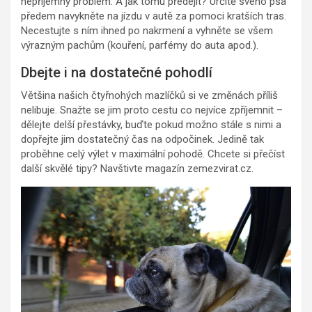
nepříjemný problém. A jak tomu předejít? Určitě svého psa
předem navykněte na jízdu v autě za pomoci kratších tras.
Necestujte s ním ihned po nakrmení a vyhněte se všem
výrazným pachům (kouření, parfémy do auta apod.).
Dbejte i na dostatečné pohodlí
Většina našich čtyřnohých mazlíčků si ve změnách příliš
nelibuje. Snažte se jim proto cestu co nejvíce zpříjemnit –
dělejte delší přestávky, buďte pokud možno stále s nimi a
dopřejte jim dostatečný čas na odpočinek. Jedině tak
proběhne celý výlet v maximální pohodě. Chcete si přečíst
další skvělé tipy? Navštivte magazín zemezvirat.cz.