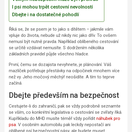
I psi mohou trpět cestovní nevolností
Dbejte i na dostatečné pohodlí
Říká se, že se psem je to jako s dítětem – jakmile vám
vpluje do života, nebude už nikdy nic jako dřív. To ovšem
nemusí být nutně pravda. Například oblíbeného cestování
se určitě vzdávat nemusíte. S dodržením několika
základních pravidel půjde všechno hladce.
První, čemu se dozajista nevyhnete, je plánování. Váš
mazlíček potřebuje přestávky na odpočinek mnohem více
než vy. Jeho močový měchýř neošidíte. A tím to teprve
začíná.
Dbejte především na bezpečnost
Cestujete-li do zahraničí, pak se vždy podrobně seznamte
se vším, co konkrétní legislativa o cestování se zvířaty říká.
Kupříkladu do MHD musíte téměř vždy pořídit
náhubek pro
psa
. V osobním automobilu pak leckdy nepostačí ani
oblíbené psí bezpečnostní pásy, ale budete muset