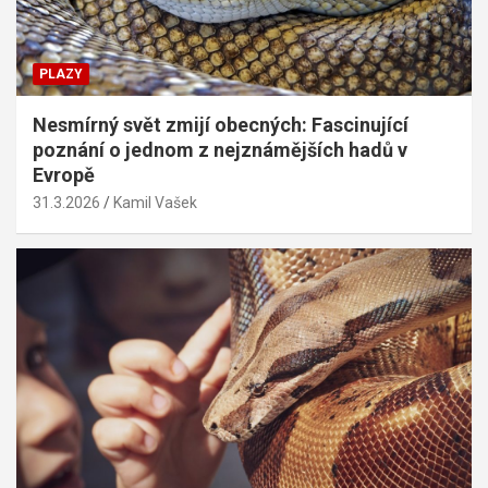
PLAZY
Nesmírný svět zmijí obecných: Fascinující
poznání o jednom z nejznámějších hadů v
Evropě
31.3.2026
Kamil Vašek