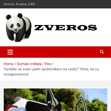
Skip
Sobota, 8 srpna, 2026
to
content
Magazín o domácích miláčcích
Zveros
Home
Domácí zvířata
Pes
Vyrážíte se svým psím společníkem na cesty? Víme, na co
nezapomenout