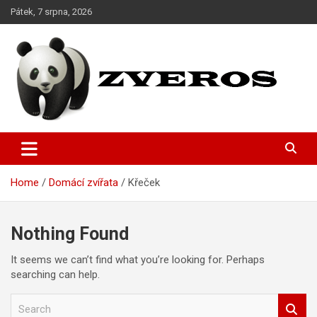
Skip
Pátek, 7 srpna, 2026
to
content
Magazín o domácích miláčcích
Zveros
Home
Domácí zvířata
Křeček
Nothing Found
It seems we can’t find what you’re looking for. Perhaps
searching can help.
S
e