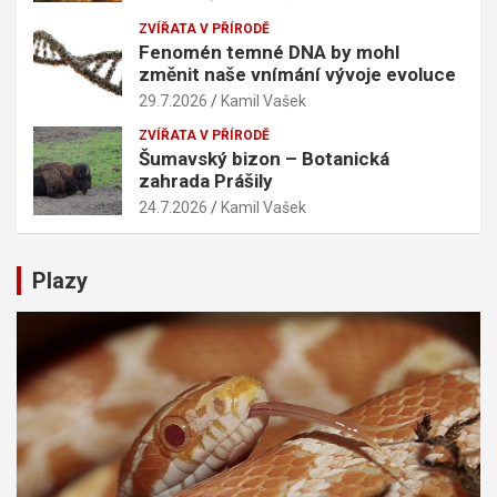
ZVÍŘATA V PŘÍRODĚ
Fenomén temné DNA by mohl
změnit naše vnímání vývoje evoluce
29.7.2026
Kamil Vašek
ZVÍŘATA V PŘÍRODĚ
Šumavský bizon – Botanická
zahrada Prášily
24.7.2026
Kamil Vašek
Plazy