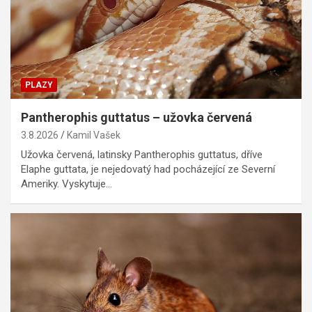
PLAZY
Pantherophis guttatus – užovka červená
3.8.2026
Kamil Vašek
Užovka červená, latinsky Pantherophis guttatus, dříve
Elaphe guttata, je nejedovatý had pocházející ze Severní
Ameriky. Vyskytuje…