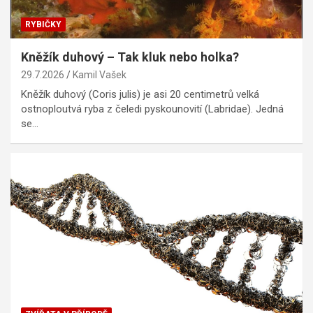
RYBIČKY
Kněžík duhový – Tak kluk nebo holka?
29.7.2026
Kamil Vašek
Kněžík duhový (Coris julis) je asi 20 centimetrů velká
ostnoploutvá ryba z čeledi pyskounovití (Labridae). Jedná
se…