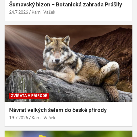
Šumavský bizon – Botanická zahrada Prášily
24.7.2026
Kamil Vašek
ZVÍŘATA V PŘÍRODĚ
Návrat velkých šelem do české přírody
19.7.2026
Kamil Vašek