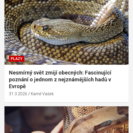
PLAZY
Nesmírný svět zmijí obecných: Fascinující
poznání o jednom z nejznámějších hadů v
Evropě
31.3.2026
Kamil Vašek