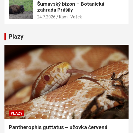
Šumavský bizon – Botanická
zahrada Prášily
24.7.2026
Kamil Vašek
Plazy
PLAZY
Pantherophis guttatus – užovka červená