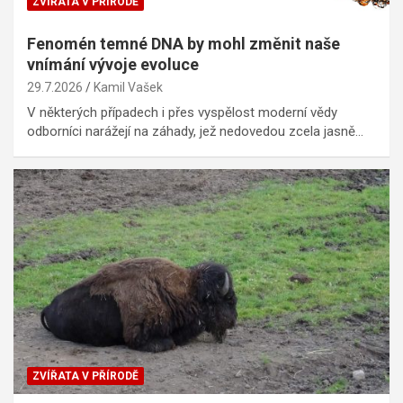
ZVÍŘATA V PŘÍRODĚ
Fenomén temné DNA by mohl změnit naše
vnímání vývoje evoluce
29.7.2026
Kamil Vašek
V některých případech i přes vyspělost moderní vědy
odborníci narážejí na záhady, jež nedovedou zcela jasně…
ZVÍŘATA V PŘÍRODĚ