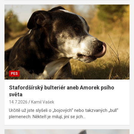
PES
Stafordšírský bulteriér aneb Amorek psího
světa
14.7.2026
Kamil Vašek
Určitě už jste slyšeli o „bojových“ nebo takzvaných „bull“
plemenech. Někteří je milují, jiní se jich…