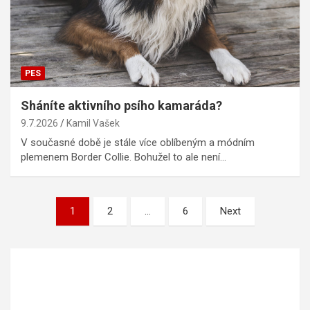
PES
Sháníte aktivního psího kamaráda?
9.7.2026
Kamil Vašek
V současné době je stále více oblíbeným a módním
plemenem Border Collie. Bohužel to ale není…
Stránkování
1
2
…
6
Next
příspěvků