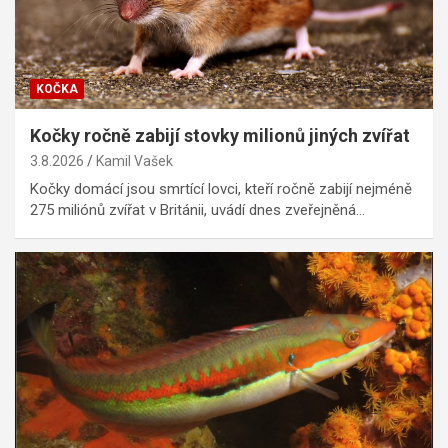
KOČKA
Kočky ročně zabijí stovky milionů jiných zvířat
3.8.2026
Kamil Vašek
Kočky domácí jsou smrtící lovci, kteří ročně zabijí nejméně
275 miliónů zvířat v Británii, uvádí dnes zveřejněná…