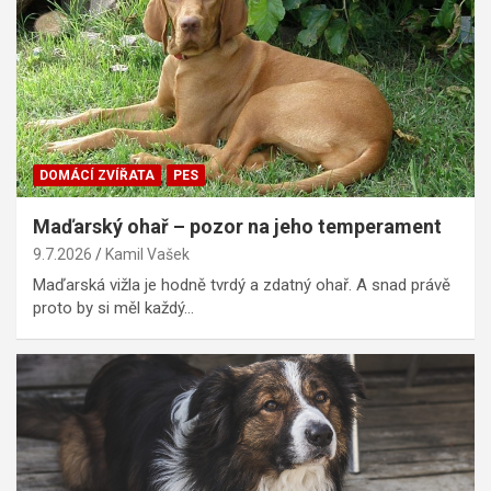
DOMÁCÍ ZVÍŘATA
PES
Maďarský ohař – pozor na jeho temperament
9.7.2026
Kamil Vašek
Maďarská vižla je hodně tvrdý a zdatný ohař. A snad právě
proto by si měl každý…