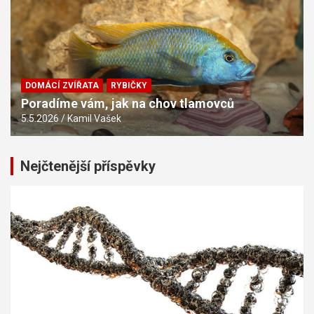
DOMÁCÍ ZVÍŘATA
RYBIČKY
Poradíme vám, jak na chov tlamovců
5.5.2026
Kamil Vašek
Nejčtenější příspěvky