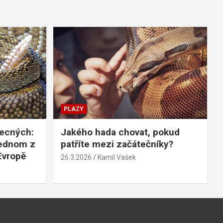
PLAZY
becných:
Jakého hada chovat, pokud
jednom z
patříte mezi začátečníky?
Evropě
26.3.2026
Kamil Vašek