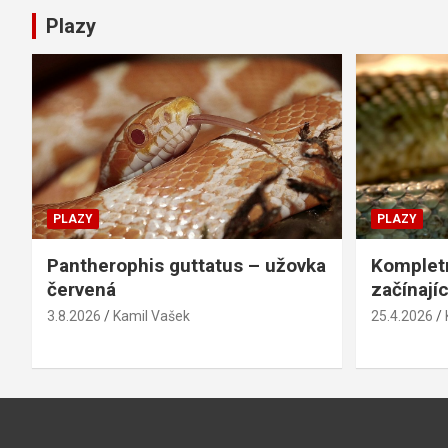
Plazy
PLAZY
PLAZY
Pantherophis guttatus – užovka
Kompletn
červená
začínají
3.8.2026
Kamil Vašek
25.4.2026