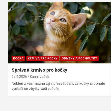
KOČKA
KRMIVA PRO KOČKY
ODMĚNY A POCHOUTKY
Správné krmivo pro kočky
15.4.2026
Kamil Vašek
Někteří z vás možná žijí v přesvědčení, že kočky si bohatě
vystačí se zbytky vaší večeře…