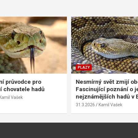
PLAZY
í průvodce pro
Nesmírný svět zmijí o
cí chovatele hadů
Fascinující poznání o 
nejznámějších hadů v 
Kamil Vašek
31.3.2026
Kamil Vašek