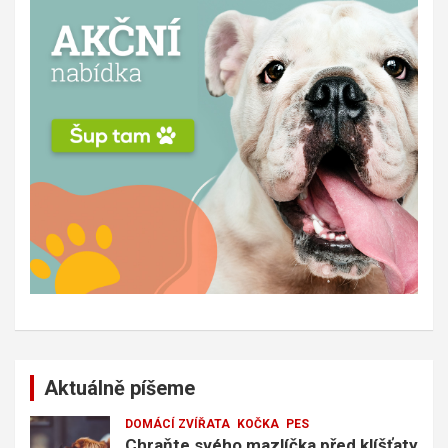
Aktuálně píšeme
DOMÁCÍ ZVÍŘATA
KOČKA
PES
Chraňte svého mazlíčka před klíšťaty