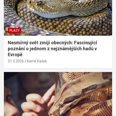
PLAZY
Nesmírný svět zmijí obecných: Fascinující
poznání o jednom z nejznámějších hadů v
Evropě
31.3.2026
Kamil Vašek