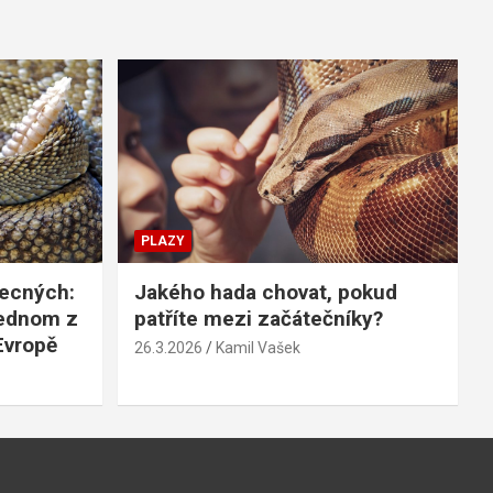
PLAZY
becných:
Jakého hada chovat, pokud
jednom z
patříte mezi začátečníky?
Evropě
26.3.2026
Kamil Vašek