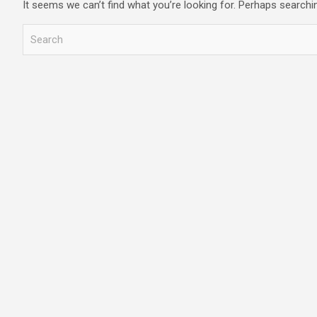
It seems we can’t find what you’re looking for. Perhaps searchi
S
e
a
r
c
h