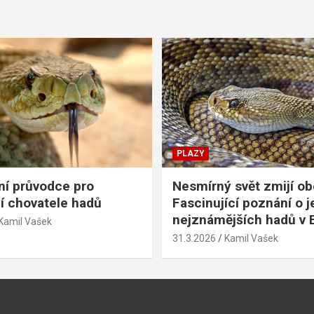
PLAZY
í průvodce pro
Nesmírný svět zmijí o
cí chovatele hadů
Fascinující poznání o 
nejznámějších hadů v 
Kamil Vašek
31.3.2026
Kamil Vašek