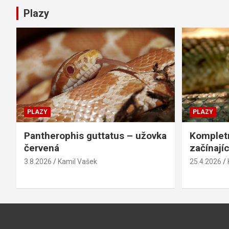
Plazy
PLAZY
PLAZY
Pantherophis guttatus – užovka
Kompletn
červená
začínají
3.8.2026
Kamil Vašek
25.4.2026