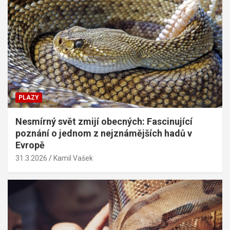
PLAZY
Nesmírný svět zmijí obecných: Fascinující
poznání o jednom z nejznámějších hadů v
Evropě
31.3.2026
Kamil Vašek