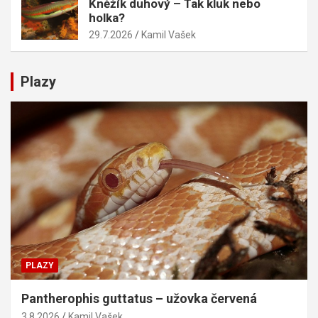
Kněžík duhový – Tak kluk nebo
holka?
29.7.2026
Kamil Vašek
Plazy
PLAZY
Pantherophis guttatus – užovka červená
3.8.2026
Kamil Vašek