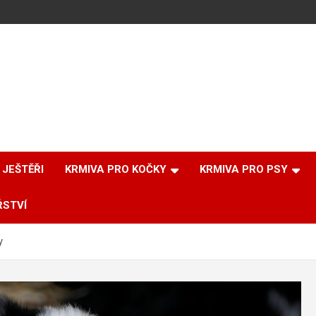
JEŠTĚŘI
KRMIVA PRO KOČKY
KRMIVA PRO PSY
ŘSTVÍ
y