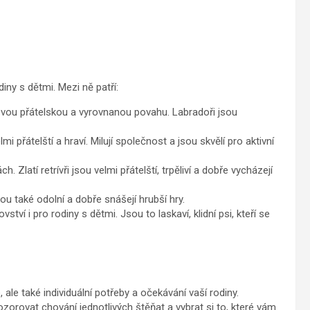
ny s dětmi. Mezi ně patří:
 svou přátelskou a vyrovnanou povahu. Labradoři jsou
mi přátelští a hraví. Milují společnost a jsou skvělí pro aktivní
. Zlatí retrívři jsou velmi přátelští, trpěliví a dobře vycházejí
Jsou také odolní a dobře snášejí hrubší hry.
ství i pro rodiny s dětmi. Jsou to laskaví, klidní psi, kteří se
 ale také individuální potřeby a očekávání vaší rodiny.
zorovat chování jednotlivých štěňat a vybrat si to, které vám