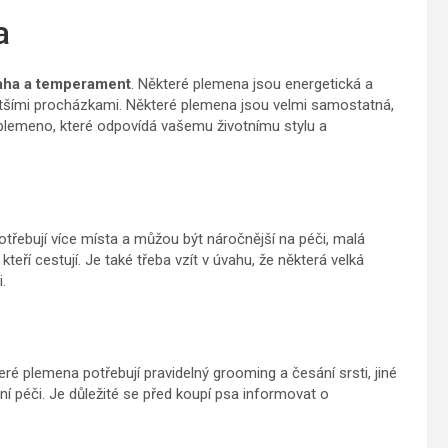
a
aha a temperament
. Některé plemena jsou energetická a
kratšími procházkami. Některé plemena jsou velmi samostatná,
t plemeno, které odpovídá vašemu životnímu stylu a
otřebují více místa a můžou být náročnější na péči, malá
eří cestují. Je také třeba vzít v úvahu, že některá velká
.
é plemena potřebují pravidelný grooming a česání srsti, jiné
ní péči. Je důležité se před koupí psa informovat o