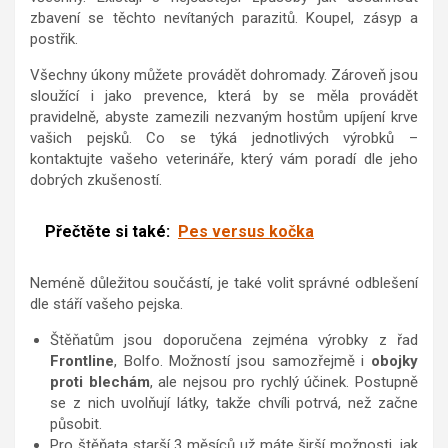
zbavení se těchto nevítaných parazitů. Koupel, zásyp a
postřik.
Všechny úkony můžete provádět dohromady. Zároveň jsou
sloužící i jako prevence, která by se měla provádět
pravidelně, abyste zamezili nezvaným hostům upíjení krve
vašich pejsků. Co se týká jednotlivých výrobků –
kontaktujte vašeho veterináře, který vám poradí dle jeho
dobrých zkušeností.
Přečtěte si také:
Pes versus kočka
Neméně důležitou součástí, je také volit správné odblešení
dle stáří vašeho pejska.
Štěňatům jsou doporučena zejména výrobky z řad
Frontline
, Bolfo. Možností jsou samozřejmě i
obojky
proti blechám
, ale nejsou pro rychlý účinek. Postupně
se z nich uvolňují látky, takže chvíli potrvá, než začne
působit.
Pro štěňata starší 3 měsíců už máte širší možnosti, jak