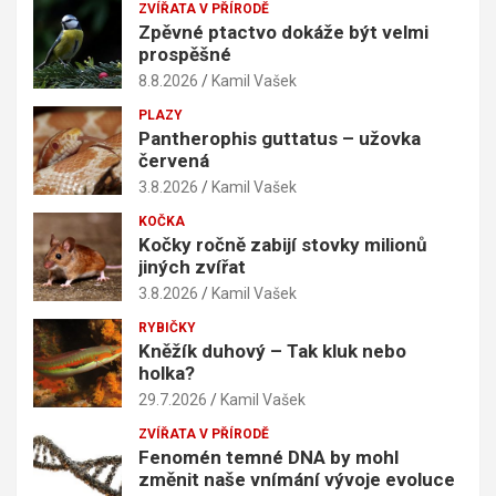
ZVÍŘATA V PŘÍRODĚ
Zpěvné ptactvo dokáže být velmi
prospěšné
8.8.2026
Kamil Vašek
PLAZY
Pantherophis guttatus – užovka
červená
3.8.2026
Kamil Vašek
KOČKA
Kočky ročně zabijí stovky milionů
jiných zvířat
3.8.2026
Kamil Vašek
RYBIČKY
Kněžík duhový – Tak kluk nebo
holka?
29.7.2026
Kamil Vašek
ZVÍŘATA V PŘÍRODĚ
Fenomén temné DNA by mohl
změnit naše vnímání vývoje evoluce