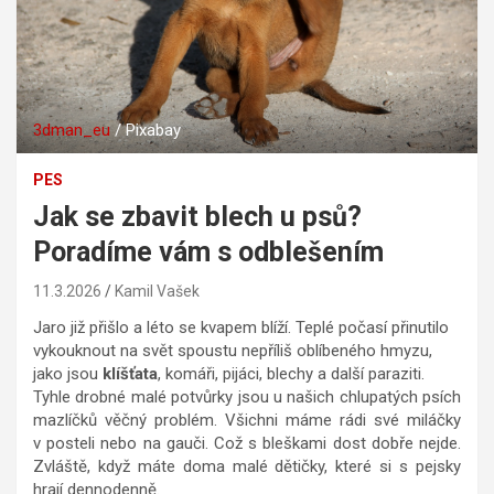
3dman_eu
/ Pixabay
PES
Jak se zbavit blech u psů?
Poradíme vám s odblešením
11.3.2026
Kamil Vašek
Jaro již přišlo a léto se kvapem blíží. Teplé počasí přinutilo
vykouknout na svět spoustu nepříliš oblíbeného hmyzu,
jako jsou
klíšťata
, komáři, pijáci, blechy a další paraziti.
Tyhle drobné malé potvůrky jsou u našich chlupatých psích
mazlíčků věčný problém. Všichni máme rádi své miláčky
v posteli nebo na gauči. Což s bleškami dost dobře nejde.
Zvláště, když máte doma malé dětičky, které si s pejsky
hrají dennodenně.