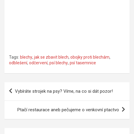
Tags:
blechy
,
jak se zbavit blech
,
obojky proti blechám
,
odblešení
,
odčervení
,
psí blechy
,
psí tasemnice
Navigace
Vybíráte strojek na psy? Víme, na co si dát pozor!
pro
příspěvek
Ptačí restaurace aneb pečujeme o venkovní ptactvo