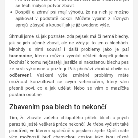
se těch malých potvor zbavit.
Dospělí a zdraví psi mají výhodu, že na nich je možno
aplikovat v podstatě cokoli. Můžete vybírat z různých
sprejů, zásypů a koupelí jak je již uvedeno výše.
Shrnuli jsme si, jak poznáte, zda pejsek má či nemá blechy,
jak se jich účinně zbavit, ale ne vždy je to jen o blechách.
Mnohdy s nimi souvisí i další problémy jako je
psí
tasemnice
, kterou můžou vyvolat někteří dospělí jedinci.
Dochází k tomu nejčastěji, jestliže si nakaženou blechu pes
ze srsti vykousne a pozře ji. Pak přichází vhodná chvíle na
odčervení
. Veškeré výše zmíněné problémy máte
možnost konzultovat se svým veterinářem, který vám
přesně poví, co a jak udělat. Nebo se vám o mazlíčka
postará osobně.
Zbavením psa blech to nekončí
Tím, že zbavíte vašeho chlupatého přítele blech a jiných
parazitů, ještě veškerá práce nekončí. Je třeba vyčistit také
prostředí, ve kterém společně s pejskem žijete. Opět máte
více možností, buď chemickou cestou jako jsou různé