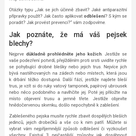
Otázky typu „Jak se jich účinně zbavit? Jaké antiparazitní
přípravky použít? Jak často aplikovat
odblešení
? S kým se
poradit? Jak provést prevenci?“ vám zodpovíme.
Jak poznáte, že má váš pejsek
blechy?
Nejprve
důkladně prohlédněte jeho kožich
. Jestliže se
vaše podezření potvrdí, přejížděním proti srsti uvidíte rychle
se pohybující drobné blešky nebo jejich trus. Nejvíce jich
bývá nastěhovaných na zádech nebo místech, která jsou
k drbání těžko dostupná. Další fází, jestliže najdete bleší
trus, je vzít si do ruky vatový tamponek, papírový ubrousek
nebo něco podobného a navlhčíte jej. Poté jej přiložte na
místo objevení trusu a jemně třete. Jestliže objevíte
hnědočervenou skvrnku, došlo nepochybně k zablešení.
Zablešeného pejska musíte rychle zbavit dospělých bleších
jedinců, jejich drobečků a vše co k nim patří. Můžete si
vybrat vám nejpříjemnější způsob odblešení či vyzkoušet
všechny. Existují 3 nejčastější způsoby jak dosáhnout