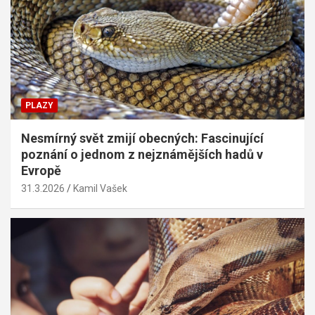
PLAZY
Nesmírný svět zmijí obecných: Fascinující
poznání o jednom z nejznámějších hadů v
Evropě
31.3.2026
Kamil Vašek