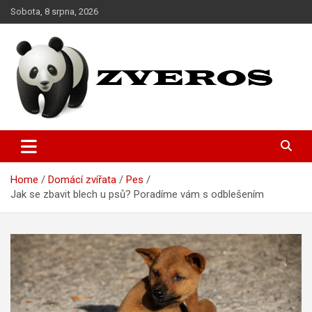
Skip
Sobota, 8 srpna, 2026
to
content
Magazín o domácích miláčcích
Zveros
Home
Domácí zvířata
Pes
Jak se zbavit blech u psů? Poradíme vám s odblešením