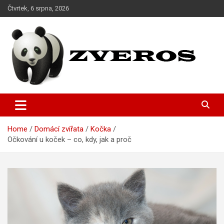
Skip
Čtvrtek, 6 srpna, 2026
to
content
Magazín o domácích miláčcích
Zveros
Home
Domácí zvířata
Kočka
Očkování u koček – co, kdy, jak a proč