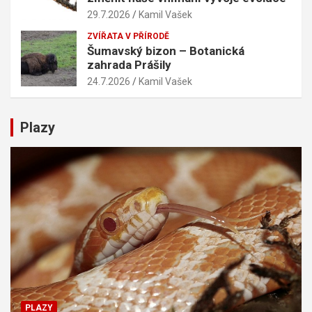
29.7.2026
Kamil Vašek
ZVÍŘATA V PŘÍRODĚ
Šumavský bizon – Botanická
zahrada Prášily
24.7.2026
Kamil Vašek
Plazy
PLAZY