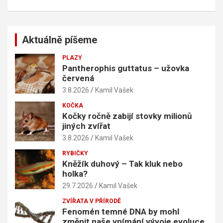
Aktuálně píšeme
PLAZY
Pantherophis guttatus – užovka
červená
3.8.2026
Kamil Vašek
KOČKA
Kočky ročně zabijí stovky milionů
jiných zvířat
3.8.2026
Kamil Vašek
RYBIČKY
Kněžík duhový – Tak kluk nebo
holka?
29.7.2026
Kamil Vašek
ZVÍŘATA V PŘÍRODĚ
Fenomén temné DNA by mohl
změnit naše vnímání vývoje evoluce