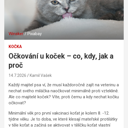
Winsker
/ Pixabay
KOČKA
Očkování u koček – co, kdy, jak a
proč
14.7.2026
Kamil Vašek
Každý majitel psa ví, že musí každoročně zajít na veterinu a
nechat svého miláčka naočkovat minimálně proti vzteklině.
Ale co majitelé koček? Víte, proti čemu a kdy nechat kočku
očkovat?
Minimální věk pro první vakcinaci koťat je kolem 8. -12.
týdne věku. Je to doba, ve které klesají mateřské protilátky
v těle koťat a začíná se aktivovat v tělíčku koťat vlastní