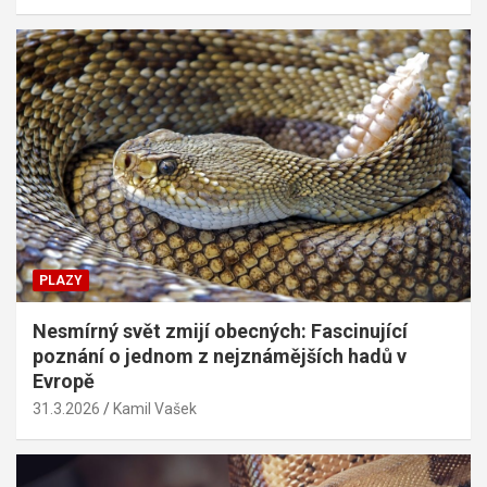
PLAZY
Nesmírný svět zmijí obecných: Fascinující
poznání o jednom z nejznámějších hadů v
Evropě
31.3.2026
Kamil Vašek