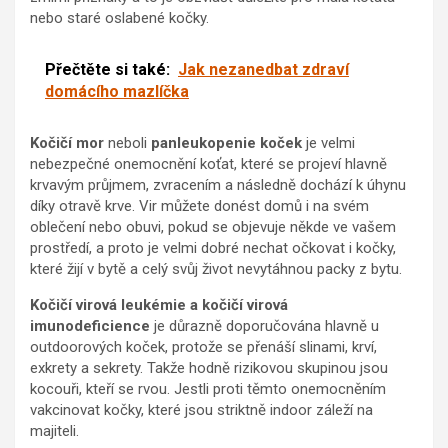
nebo staré oslabené kočky.
Přečtěte si také:
Jak nezanedbat zdraví
domácího mazlíčka
Kočičí mor
neboli
panleukopenie koček
je velmi
nebezpečné onemocnění koťat, které se projeví hlavně
krvavým průjmem, zvracením a následně dochází k úhynu
díky otravě krve. Vir můžete donést domů i na svém
oblečení nebo obuvi, pokud se objevuje někde ve vašem
prostředí, a proto je velmi dobré nechat očkovat i kočky,
které žijí v bytě a celý svůj život nevytáhnou packy z bytu.
Kočičí virová leukémie a kočičí virová
imunodeficience
je důrazně doporučována hlavně u
outdoorových koček, protože se přenáší slinami, krví,
exkrety a sekrety. Takže hodně rizikovou skupinou jsou
kocouři, kteří se rvou. Jestli proti těmto onemocněním
vakcinovat kočky, které jsou striktně indoor záleží na
majiteli.