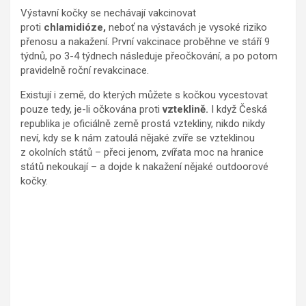
Výstavní kočky se nechávají vakcinovat
proti
chlamidióze,
neboť na výstavách je vysoké riziko
přenosu a nakažení. První vakcinace proběhne ve stáří 9
týdnů, po 3-4 týdnech následuje přeočkování, a po potom
pravidelně roční revakcinace.
Existují i země, do kterých můžete s kočkou vycestovat
pouze tedy, je-li očkována proti
vzteklině.
I když Česká
republika je oficiálně země prostá vztekliny, nikdo nikdy
neví, kdy se k nám zatoulá nějaké zvíře se vzteklinou
z okolních států – přeci jenom, zvířata moc na hranice
států nekoukají – a dojde k nakažení nějaké outdoorové
kočky.