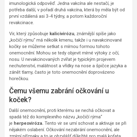
imunologická odpověď. Jedna vakcína ale nestačí, je
potřeba další, v pořadí druhá vakcína, která by měla být od
první vzdálená asi 3-4 týdny, a potom každoroční
revakcinace.
Vir, který způsobuje
kalicivirózu
, známější spíše jako
„kočičí rýmu“ má několik kmenu, takže i u navakcinované
kočky se můžeme setkat s mírnou formou tohoto
onemocnění. Mohou se tedy objevit mírné výtoky z očí,
nosu. U nevakcinovaných zvířat je typickým projevem
nechutenství, malátnost a vřídky na nose a špičce jazyka a
zánět tlamy, často je toto onemocnění doprovázeno
horečkou.
Čemu všemu zabrání očkování u
koček?
Další onemocnění, proti kterému se nechá očkovat a
spadá též do komplexního názvu „kočičí rýma“
je
herpesviróza.
Tento vir se umí schovat a aktivuje se při
nějakém oslabení. Očkování nezabrání onemocnění, ale
zmírní příznaky a to je obzvlášť důležité pro malá koťata