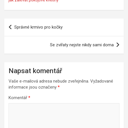
jak zalévat pokojové květiny
Navigace
Správné krmivo pro kočky
pro
příspěvek
Se zvířaty nejste nikdy sami doma
Napsat komentář
Vaše e-mailová adresa nebude zveřejněna.
Vyžadované
informace jsou označeny
*
Komentář
*