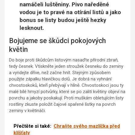
namáčeli luštěniny. Pivo naředěné
vodou je to pravé na otírání listů a jako
bonus se listy budou ještě hezky
lesknout.
Bojujeme se škůdci pokojových
květin
Do boje proti škůdcům listovým nasaďte přírodní zbraň,
tedy česnek. Vtiskněte jeden stroužek česneku do zeminy
a vyndejte dříve, než začne hnít. Stejným způsobem
použijte zápalku hlavičkou dolů. Je dobrá na vyhnání
chvostoskoků, kteří přebývají v hlíně. Chvostoskoci jsou ty
malé bílé hmyzí potvůrky, které se po zalití květiny objeví na
povrchu a jakoby poskakují. Proti muškám obletujícím listy
rostliny zkuste položit čajové spařené lístky na povrch
zeminy v květináči.
Přečtěte si také:
Chraňte svého mazlíčka před
klíšťaty