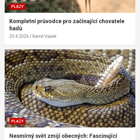
PLAZY
Kompletní průvodce pro začínající chovatele
hadů
25.4.2026
Kamil Vašek
PLAZY
Nesmírný svět zmijí obecných: Fascinující