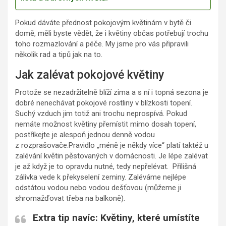
Pokud dáváte přednost pokojovým květinám v bytě či
domě, měli byste vědět, že i květiny občas potřebují trochu
toho rozmazlování a péče. My jsme pro vás připravili
několik rad a tipů jak na to.
Jak zalévat pokojové květiny
Protože se nezadržitelně blíží zima a s ní i topná sezona je
dobré nenechávat pokojové rostliny v blízkosti topení.
Suchý vzduch jim totiž ani trochu neprospívá. Pokud
nemáte možnost květiny přemístit mimo dosah topení,
postříkejte je alespoň jednou denně vodou
z rozprašovače.Pravidlo „méně je někdy více“ platí taktéž u
zalévání květin pěstovaných v domácnosti. Je lépe zalévat
je až když je to opravdu nutné, tedy nepřelévat. Přílišná
zálivka vede k překyselení zeminy. Zaléváme nejlépe
odstátou vodou nebo vodou dešťovou (můžeme ji
shromažďovat třeba na balkoně).
Extra tip navíc:
Květiny, které umístíte