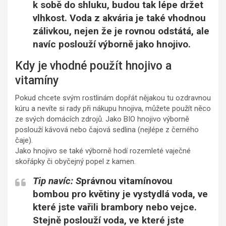
k sobě do shluku, budou tak lépe držet
vlhkost. Voda z akvária je také vhodnou
zálivkou, nejen že je rovnou odstátá, ale
navíc poslouží výborně jako hnojivo.
Kdy je vhodné použít hnojivo a
vitamíny
Pokud chcete svým rostlinám dopřát nějakou tu ozdravnou
kúru a nevíte si rady při nákupu hnojiva, můžete použít něco
ze svých domácích zdrojů. Jako BIO hnojivo výborně
poslouží kávová nebo čajová sedlina (nejlépe z černého
čaje).
Jako hnojivo se také výborně hodí rozemleté vaječné
skořápky či obyčejný popel z kamen.
Tip navíc:
S
právnou vitamínovou
bombou pro květiny je vystydlá voda, ve
které jste vařili brambory nebo vejce.
Stejně poslouží voda, ve které jste