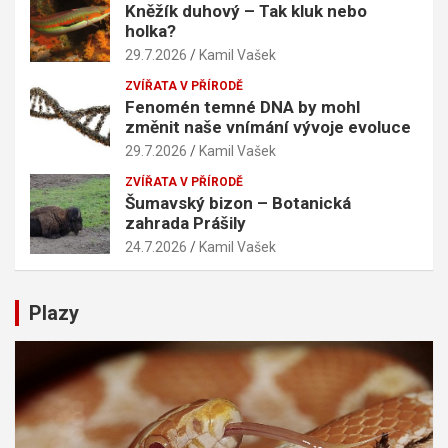
Kněžík duhový – Tak kluk nebo
holka?
29.7.2026
Kamil Vašek
ZVÍŘATA V PŘÍRODĚ
Fenomén temné DNA by mohl
změnit naše vnímání vývoje evoluce
29.7.2026
Kamil Vašek
ZVÍŘATA V PŘÍRODĚ
Šumavský bizon – Botanická
zahrada Prášily
24.7.2026
Kamil Vašek
Plazy